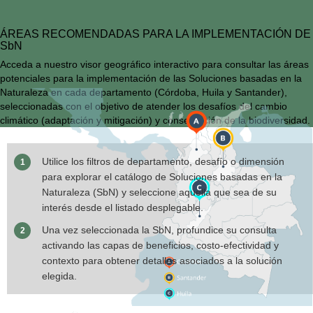
ÁREAS RECOMENDADAS PARA LA IMPLEMENTACIÓN DE
SbN
Acceda a nuestro visor geográfico interactivo para consultar las áreas
potenciales para la implementación de las Soluciones basadas en la
Naturaleza en cada departamento (Córdoba, Huila y Santander),
seleccionadas con el objetivo de atender los desafíos del cambio
climático (adaptación y mitigación) y conservación de la biodiversidad.
Utilice los filtros de departamento, desafío o dimensión
para explorar el catálogo de Soluciones basadas en la
Naturaleza (SbN) y seleccione aquella que sea de su
interés desde el listado desplegable.
Una vez seleccionada la SbN, profundice su consulta
activando las capas de beneficios, costo-efectividad y
contexto para obtener detalles asociados a la solución
elegida.