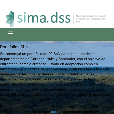
Portafolios SbN
Se construyó un portafolio de 20 SbN para cada uno de los
departamentos de Córdoba, Huila y Santander, con el objetivo de
enfrentar el cambio climático —tanto en adaptación como en
mitigación— y la pérdida de biodiversidad, contribuyendo a la visión
de desarrollo territorial sostenible. Estos portafolios fueron
diseñados desde lo local, mediante la participación de los actores
de los Clústeres de Innovación e Investigación (I+I) en SbN de cada
departamento. Las SbN están disponibles para su exploración a
través del visor geográfico, lo que facilita su consulta y promueve su
implementación en el territorio.
Para conocer la metodología para la elaboración del portafolio de
SbN y más detalles, descargue
aquí
el documento completo.