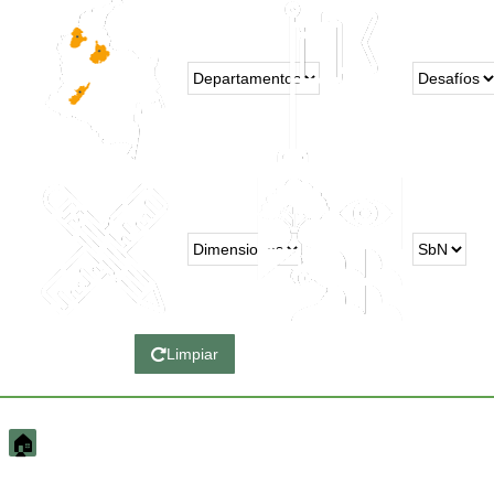
Limpiar
🏠︎